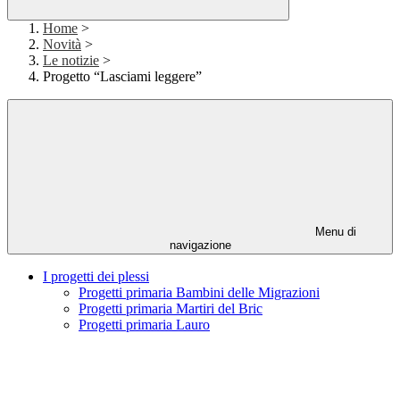
Home
>
Novità
>
Le notizie
>
Progetto “Lasciami leggere”
Menu di
navigazione
I progetti dei plessi
Progetti primaria Bambini delle Migrazioni
Progetti primaria Martiri del Bric
Progetti primaria Lauro