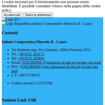
I cookie necessari per il funzionamento non possono essere
disabilitati. È possibile consultare l'elenco nella pagina della cookie
policy.
Accetta tutti
Salva le preferenze
Istituto Comprensivo Pinerolo II - Lauro
Contatti
Istituto Comprensivo Pinerolo II - Lauro
Via Battitore ang. Via Giustetto, 10064 Pinerolo (TO)
Tel:
+39 0121 201173
Tel:
+39 0121 202835
Email:
TOIC8BJ00C@istruzione.it
Link per inviare una mail
PEC:
TOIC8BJ00C@pec.istruzione.it
Link per inviare una
mail
C.F.: 94573130013
Codice univoco: UFVD5M
Sezione Link Utili