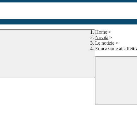
Home
>
Novità
>
Le notizie
>
Educazione all'affettiv