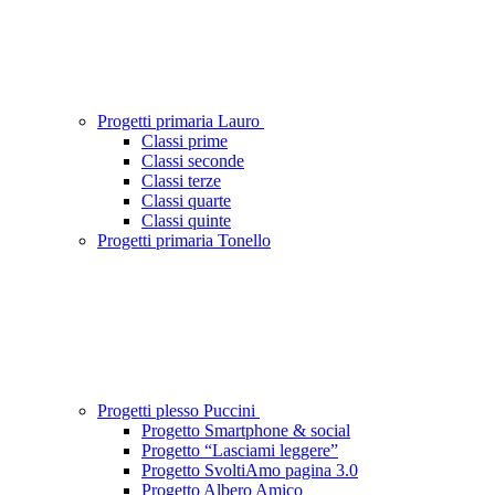
Progetti primaria Lauro
Classi prime
Classi seconde
Classi terze
Classi quarte
Classi quinte
Progetti primaria Tonello
Progetti plesso Puccini
Progetto Smartphone & social
Progetto “Lasciami leggere”
Progetto SvoltiAmo pagina 3.0
Progetto Albero Amico