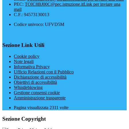
PEC:
TOIC8BJ00C@pec.istruzione.it
Link per inviare una
mail
C.F.: 94573130013
Codice univoco: UFVD5M
Sezione Link Utili
Cookie policy
Note legali
Informativa Privacy
Ufficio Relazioni con il Pubblico
Dichiarazione di accessibilità
Obiettivi di accessibilità
Whistleblowing
Gestione consensi cookie
Amministrazione trasparente
Pagina visualizzata
2311
volte
Sezione Copyright