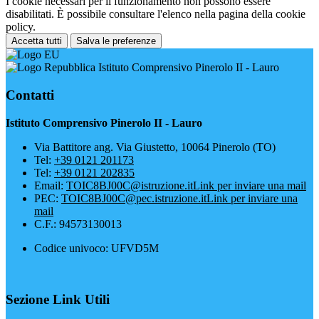
I cookie necessari per il funzionamento non possono essere
disabilitati. È possibile consultare l'elenco nella pagina della cookie
policy.
Accetta tutti
Salva le preferenze
Istituto Comprensivo Pinerolo II - Lauro
Contatti
Istituto Comprensivo Pinerolo II - Lauro
Via Battitore ang. Via Giustetto, 10064 Pinerolo (TO)
Tel:
+39 0121 201173
Tel:
+39 0121 202835
Email:
TOIC8BJ00C@istruzione.it
Link per inviare una mail
PEC:
TOIC8BJ00C@pec.istruzione.it
Link per inviare una
mail
C.F.: 94573130013
Codice univoco: UFVD5M
Sezione Link Utili