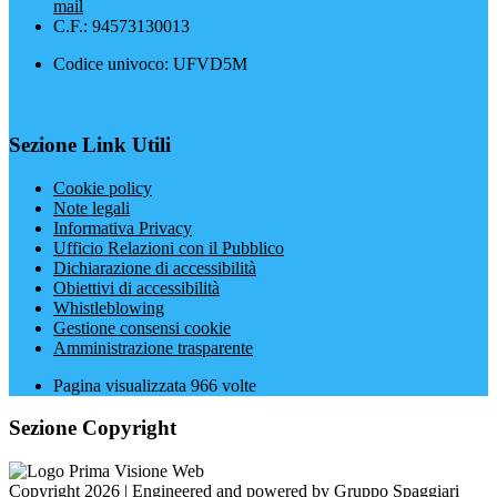
mail
C.F.: 94573130013
Codice univoco: UFVD5M
Sezione Link Utili
Cookie policy
Note legali
Informativa Privacy
Ufficio Relazioni con il Pubblico
Dichiarazione di accessibilità
Obiettivi di accessibilità
Whistleblowing
Gestione consensi cookie
Amministrazione trasparente
Pagina visualizzata
966
volte
Sezione Copyright
Copyright 2026 | Engineered and powered by Gruppo Spaggiari