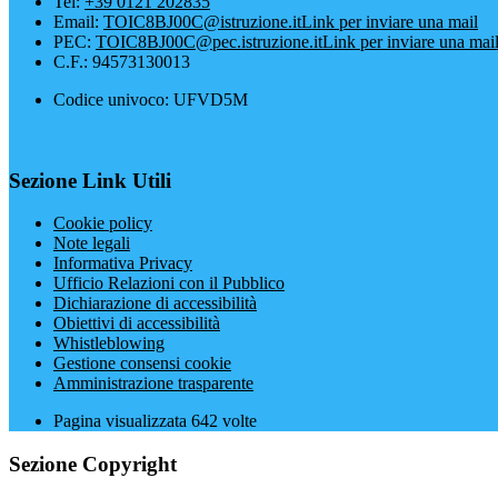
Tel:
+39 0121 202835
Email:
TOIC8BJ00C@istruzione.it
Link per inviare una mail
PEC:
TOIC8BJ00C@pec.istruzione.it
Link per inviare una mai
C.F.: 94573130013
Codice univoco: UFVD5M
Sezione Link Utili
Cookie policy
Note legali
Informativa Privacy
Ufficio Relazioni con il Pubblico
Dichiarazione di accessibilità
Obiettivi di accessibilità
Whistleblowing
Gestione consensi cookie
Amministrazione trasparente
Pagina visualizzata
642
volte
Sezione Copyright