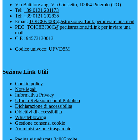
Via Battitore ang. Via Giustetto, 10064 Pinerolo (TO)
Tel:
+39 0121 201173
Tel:
+39 0121 202835
Email:
TOIC8BJ00C@istruzione.it
Link per inviare una mail
PEC:
TOIC8BJ00C@pec.istruzione.it
Link per inviare una
mail
C.F.: 94573130013
Codice univoco: UFVD5M
Sezione Link Utili
Cookie policy
Note legali
Informativa Privacy
Ufficio Relazioni con il Pubblico
Dichiarazione di accessibilità
Obiettivi di accessibilità
Whistleblowing
Gestione consensi cookie
Amministrazione trasparente
Pagina visualizzata
34885
volte