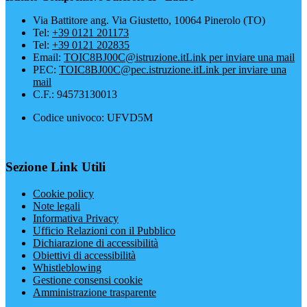
Via Battitore ang. Via Giustetto, 10064 Pinerolo (TO)
Tel:
+39 0121 201173
Tel:
+39 0121 202835
Email:
TOIC8BJ00C@istruzione.it
Link per inviare una mail
PEC:
TOIC8BJ00C@pec.istruzione.it
Link per inviare una
mail
C.F.: 94573130013
Codice univoco: UFVD5M
Sezione Link Utili
Cookie policy
Note legali
Informativa Privacy
Ufficio Relazioni con il Pubblico
Dichiarazione di accessibilità
Obiettivi di accessibilità
Whistleblowing
Gestione consensi cookie
Amministrazione trasparente