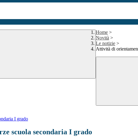
Home
>
Novità
>
Le notizie
>
Attività di orientamen
ondaria I grado
erze scuola secondaria I grado