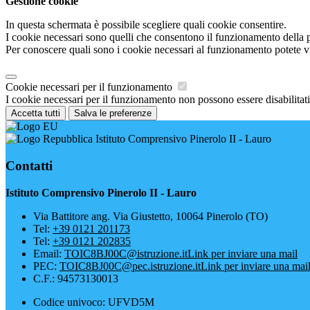
Gestione cookie
In questa schermata è possibile scegliere quali cookie consentire.
I cookie necessari sono quelli che consentono il funzionamento della pi
Per conoscere quali sono i cookie necessari al funzionamento potete v
Cookie necessari per il funzionamento
I cookie necessari per il funzionamento non possono essere disabilitati.
Accetta tutti
Salva le preferenze
Istituto Comprensivo Pinerolo II - Lauro
Contatti
Istituto Comprensivo Pinerolo II - Lauro
Via Battitore ang. Via Giustetto, 10064 Pinerolo (TO)
Tel:
+39 0121 201173
Tel:
+39 0121 202835
Email:
TOIC8BJ00C@istruzione.it
Link per inviare una mail
PEC:
TOIC8BJ00C@pec.istruzione.it
Link per inviare una mai
C.F.: 94573130013
Codice univoco: UFVD5M