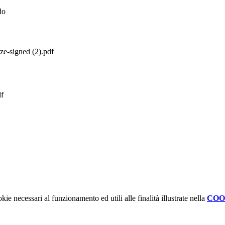
ado
rze-signed (2).pdf
f
kie necessari al funzionamento ed utili alle finalità illustrate nella
COO