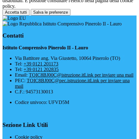
disabilitati. È possibile consultare l'elenco nella pagina della cookie
policy.
Accetta tutti
Salva le preferenze
Istituto Comprensivo Pinerolo II - Lauro
Contatti
Istituto Comprensivo Pinerolo II - Lauro
Via Battitore ang. Via Giustetto, 10064 Pinerolo (TO)
Tel:
+39 0121 201173
Tel:
+39 0121 202835
Email:
TOIC8BJ00C@istruzione.it
Link per inviare una mail
PEC:
TOIC8BJ00C@pec.istruzione.it
Link per inviare una
mail
C.F.: 94573130013
Codice univoco: UFVD5M
Sezione Link Utili
Cookie policy