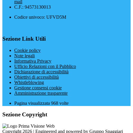
mail
C.F.: 94573130013
Codice univoco: UFVD5M
Sezione Link Utili
Cookie policy
Note legali
Informativa Privacy
Ufficio Relazioni con il Pubblico
Dichiarazione di accessibilità
Obiettivi di accessibilità
Whistleblowing
Gestione consensi cookie
Amministrazione trasparente
Pagina visualizzata
968
volte
Sezione Copyright
Copyright 2026 | Engineered and powered by Gruppo Spaggiari