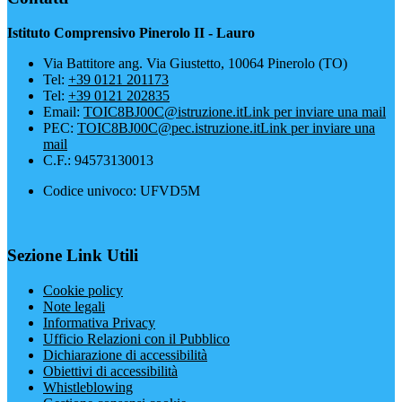
Istituto Comprensivo Pinerolo II - Lauro
Via Battitore ang. Via Giustetto, 10064 Pinerolo (TO)
Tel:
+39 0121 201173
Tel:
+39 0121 202835
Email:
TOIC8BJ00C@istruzione.it
Link per inviare una mail
PEC:
TOIC8BJ00C@pec.istruzione.it
Link per inviare una
mail
C.F.: 94573130013
Codice univoco: UFVD5M
Sezione Link Utili
Cookie policy
Note legali
Informativa Privacy
Ufficio Relazioni con il Pubblico
Dichiarazione di accessibilità
Obiettivi di accessibilità
Whistleblowing