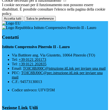
Cookie necessari per il funzionamento
I cookie necessari per il funzionamento non possono essere
disabilitati. È possibile consultare l'elenco nella pagina della cookie
policy.
Accetta tutti
Salva le preferenze
Istituto Comprensivo Pinerolo II - Lauro
Contatti
Istituto Comprensivo Pinerolo II - Lauro
Via Battitore ang. Via Giustetto, 10064 Pinerolo (TO)
Tel:
+39 0121 201173
Tel:
+39 0121 202835
Email:
TOIC8BJ00C@istruzione.it
Link per inviare una mail
PEC:
TOIC8BJ00C@pec.istruzione.it
Link per inviare una
mail
C.F.: 94573130013
Codice univoco: UFVD5M
Sezione Link Utili