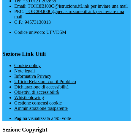
Tel:
+39 0121 202835
Email:
TOIC8BJ00C@istruzione.it
Link per inviare una mail
PEC:
TOIC8BJ00C@pec.istruzione.it
Link per inviare una
mail
C.F.: 94573130013
Codice univoco: UFVD5M
Sezione Link Utili
Cookie policy
Note legali
Informativa Privacy
Ufficio Relazioni con il Pubblico
Dichiarazione di accessibilità
Obiettivi di accessibilità
Whistleblowing
Gestione consensi cookie
Amministrazione trasparente
Pagina visualizzata
2495
volte
Sezione Copyright