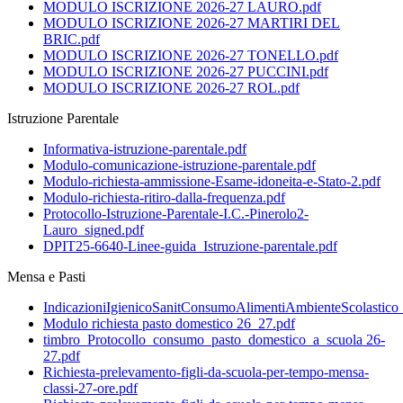
MODULO ISCRIZIONE 2026-27 LAURO.pdf
MODULO ISCRIZIONE 2026-27 MARTIRI DEL
BRIC.pdf
MODULO ISCRIZIONE 2026-27 TONELLO.pdf
MODULO ISCRIZIONE 2026-27 PUCCINI.pdf
MODULO ISCRIZIONE 2026-27 ROL.pdf
Istruzione Parentale
Informativa-istruzione-parentale.pdf
Modulo-comunicazione-istruzione-parentale.pdf
Modulo-richiesta-ammissione-Esame-idoneita-e-Stato-2.pdf
Modulo-richiesta-ritiro-dalla-frequenza.pdf
Protocollo-Istruzione-Parentale-I.C.-Pinerolo2-
Lauro_signed.pdf
DPIT25-6640-Linee-guida_Istruzione-parentale.pdf
Mensa e Pasti
IndicazioniIgienicoSanitConsumoAlimentiAmbienteScolastic
Modulo richiesta pasto domestico 26_27.pdf
timbro_Protocollo_consumo_pasto_domestico_a_scuola 26-
27.pdf
Richiesta-prelevamento-figli-da-scuola-per-tempo-mensa-
classi-27-ore.pdf