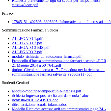
Richiesta-prelevamento-figli-da-scuola-per-tempo-mensa-
classi-40-ore.pdf
Privacy
17845_51_402505_3305895_Informativa_a___Interessati_a_fo
Somministrazione Farmaci a Scuola
ALLEGATO 1.pdf
ALLEGATO 2.pdf
ALLEGATO 3 BIS.pdf
ALLEGATO 3.pdf
modulo_richiesta_di_autosomm_farmaci.pdf
Protocollo d'Intesa somministrazione farmaci a scuola -DGR
21 Maggio 2014 n 50-7641.pdf
timbro_Circolare interna n.17 - Procedura per la richiesta di
somministrazione farmaci salvavita a scuola (1).pdf
Studenti-Genitori
Modulo-modifica-tempo-scuola-Infanzia.pdf
richiesta-ingresso-post-uscita-ant-da-scuola-1.doc
richiesta-NULLA-OSTA.doc
ritiro-iscrizione-scuola-infanzia.doc
Modello Richiesta accesso agli atti amministrativi legge 241-