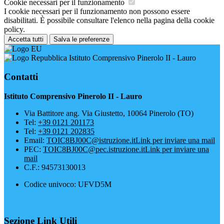
Cookie necessari per il funzionamento
I cookie necessari per il funzionamento non possono essere
disabilitati. È possibile consultare l'elenco nella pagina della cookie
policy.
Accetta tutti
Salva le preferenze
Istituto Comprensivo Pinerolo II - Lauro
Contatti
Istituto Comprensivo Pinerolo II - Lauro
Via Battitore ang. Via Giustetto, 10064 Pinerolo (TO)
Tel:
+39 0121 201173
Tel:
+39 0121 202835
Email:
TOIC8BJ00C@istruzione.it
Link per inviare una mail
PEC:
TOIC8BJ00C@pec.istruzione.it
Link per inviare una
mail
C.F.: 94573130013
Codice univoco: UFVD5M
Sezione Link Utili